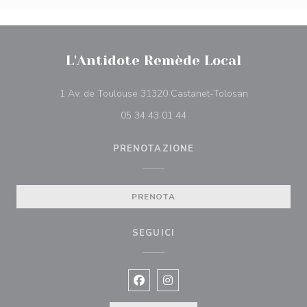
L'Antidote Remède Local
((apre una nuo
1 Av. de Toulouse 31320 Castanet-Tolosan
05 34 43 01 44
PRENOTAZIONE
PRENOTA
SEGUICI
Facebook ((apre una nuova finestra)
Instagram ((apre una nuova fi