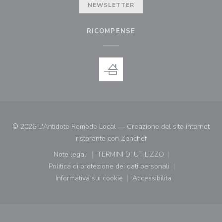
NEWSLETTER
RICOMPENSE
© 2026 L'Antidote Remède Local — Creazione del sito internet
((apre una nuova finestr
ristorante con
Zenchef
Note legali
TERMINI DI UTILIZZO
((apre una nuova finestra))
((apre una nuova finestra))
Politica di protezione dei dati personali
((apre una nuova finestra))
Informativa sui cookie
Accessibilita
((apre una nuova finestra))
((apre una nuova finest