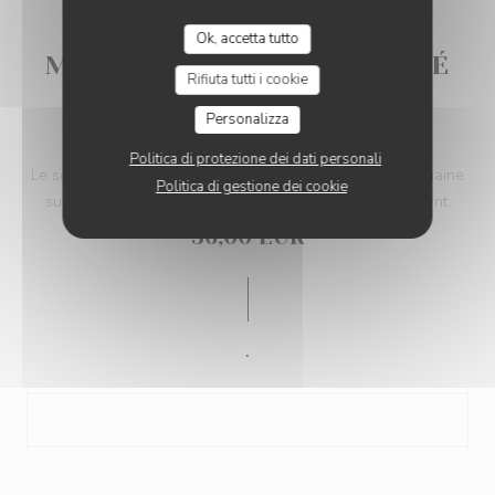
Ok, accetta tutto
MENU DU SOIR (EN CONGÉ
Rifiuta tutti i cookie
JUSQU’AU MARDI 1ER
Personalizza
SEPTEMBRE)
Politica di protezione dei dati personali
Le soir, nous retravaillons les saveurs du menu de la semaine
Politica di gestione dei cookie
sublimées par les inspirations et les arrivages du moment.
36,00 EUR
.