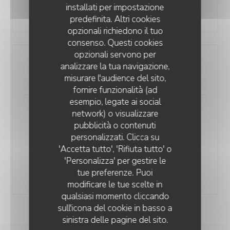
installati per impostazione
Dessert fromager
predefinita. Altri cookies
opzionali richiedono il tuo
consenso. Questi cookies
opzionali servono per
Entrée + Plat ou Plat + Dessert
analizzare la tua navigazione,
22,00 EUR
misurare l'audience del sito,
fornire funzionalità (ad
esempio, legate ai social
network) o visualizzare
Entrée + Plat + Dessert
L'ANTIDOTE REMÈDE LOCAL
pubblicità o contenuti
25,00 EUR
personalizzati. Clicca su
'Accetta tutto', 'Rifiuta tutto' o
'Personalizza' per gestire le
Entrée + Plat +fromage + Dessert
tue preferenze. Puoi
30,00 EUR
modificare le tue scelte in
qualsiasi momento cliccando
sull'icona del cookie in basso a
sinistra delle pagine del sito.