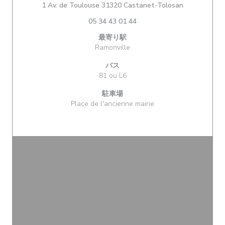
((新しいウィ
1 Av. de Toulouse 31320 Castanet-Tolosan
05 34 43 01 44
最寄り駅
Ramonville
バス
81 ou L6
駐車場
Place de l'ancienne mairie