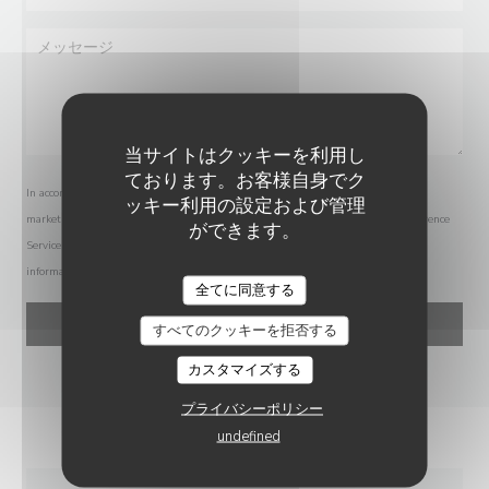
当サイトはクッキーを利用し
ております。お客様自身でク
In accordance with data protection regulations, you have the right to opt out of
ッキー利用の設定および管理
marketing communications. UK residents can register with the Telephone Preference
ができます。
Service at
tpsonline.org.uk
. US residents can register at
donotcall.gov
. For more
information about how we process your data, please see our
privacy policy
.
L'ANTIDOTE REMÈDE LOCAL
全てに同意する
すべてのクッキーを拒否する
カスタマイズする
プライバシーポリシー
undefined