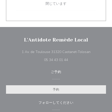
閉じています
L'Antidote Remède Local
((新しいウィ
1 Av. de Toulouse 31320 Castanet-Tolosan
05 34 43 01 44
ご予約
予約
フォローしてください