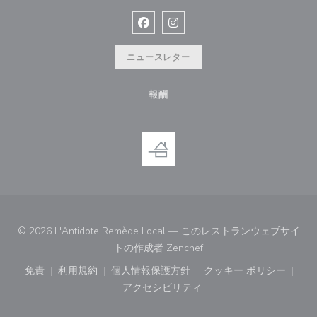
Facebook ((新しいウィンドウで開
Instagram ((新しいウィン
ニュースレター
報酬
© 2026 L'Antidote Remède Local — このレストランウェブサイ
((新しいウィンドウで開き
トの作成者
Zenchef
免責
利用規約
個人情報保護方針
クッキー ポリシー
((新しいウィンドウで開きます))
((新しいウィンドウで開きます))
((新しいウィンドウで開きます))
((新しいウィン
アクセシビリティ
((新しいウィンドウで開きます))